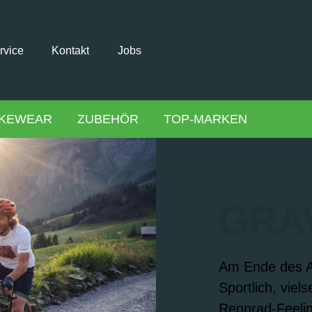
rvice
Kontakt
Jobs
IKEWEAR
ZUBEHÖR
TOP-MARKEN
GRA
Am Ende des As
Sportlich, viel
Rennrad-Feelin