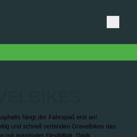
VELBIKES
phalts fängt der Fahrspaß erst an!
seitig und schnell verbinden Gravelbikes das
g mit maximaler Flexibilität. Dank