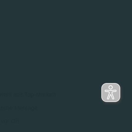
wahl aus Top-Marken
sche Montage
 vor Ort