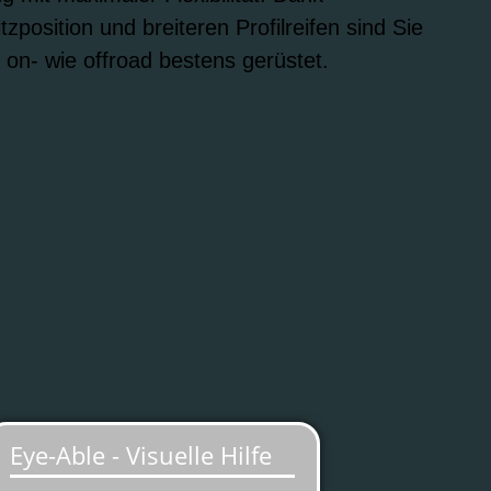
tzposition und breiteren Profilreifen sind Sie
 on- wie offroad bestens gerüstet.