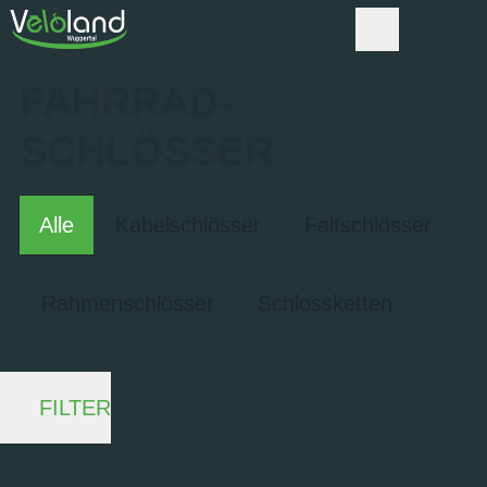
FAHRRAD­
SCHLÖSSER
Alle
Kabelschlösser
Faltschlösser
Rahmenschlösser
Schlossketten
FILTER