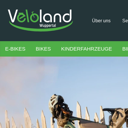
Über uns
Se
E-BIKES
BIKES
KINDERFAHRZEUGE
B