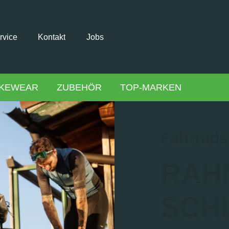
rvice
Kontakt
Jobs
IKEWEAR
ZUBEHÖR
TOP-MARKEN
Fahrrads
RAH
SCH