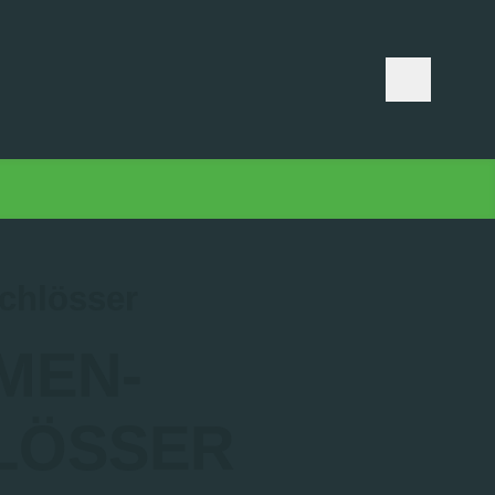
chlösser
MEN­
LÖSSER