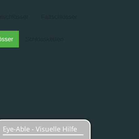
lschlösser
Faltschlösser
össer
Schlossketten