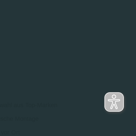
wahl aus Top-Marken
sche Montage
 vor Ort