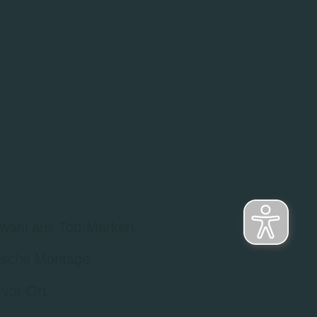
wahl aus Top-Marken
sche Montage
 vor Ort