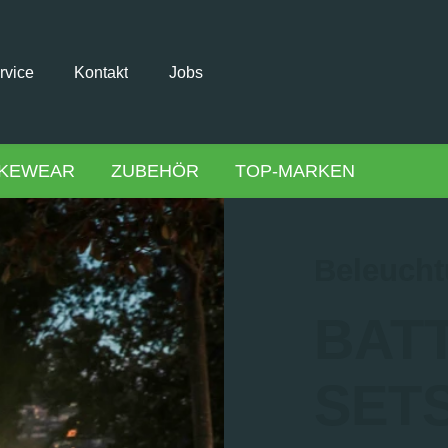
rvice
Kontakt
Jobs
IKEWEAR
ZUBEHÖR
TOP-MARKEN
Beleuch
BAT
SET