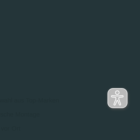
wahl aus Top-Marken
sche Montage
 vor Ort