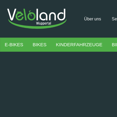
Über uns
Se
E-BIKES
BIKES
KINDERFAHRZEUGE
B