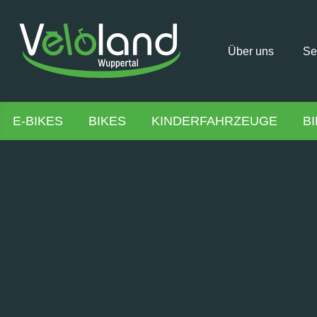
Über uns
Se
E-BIKES
BIKES
KINDERFAHRZEUGE
B