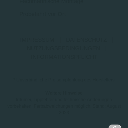
Fachmännische Montage
Probefahrt vor Ort
IMPRESSUM
|
DATENSCHUTZ
|
NUTZUNGSBEDINGUNGEN
|
INFORMATIONSPFLICHT
* Unverbindliche Preisempfehlung des Herstellers
Weitere Hinweise
Irrtümer, Tippfehler und technische Änderungen
vorbehalten. Farbabweichungen möglich. Stand: August
2023