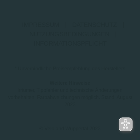
IMPRESSUM
|
DATENSCHUTZ
|
NUTZUNGSBEDINGUNGEN
|
INFORMATIONSPFLICHT
* Unverbindliche Preisempfehlung des Herstellers
Weitere Hinweise
Irrtümer, Tippfehler und technische Änderungen
vorbehalten. Farbabweichungen möglich. Stand: August
2023
© Veloland Wuppertal 2023