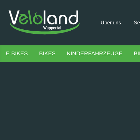
Über uns
Se
E-BIKES
BIKES
KINDERFAHRZEUGE
B