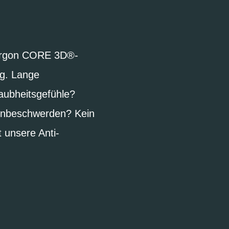
e Ergon CORE 3D®-
ng. Lange
Taubheitsgefühle?
kenbeschwerden? Kein
 unsere Anti-