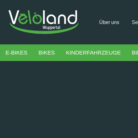
Über uns
Se
E-BIKES
BIKES
KINDERFAHRZEUGE
B