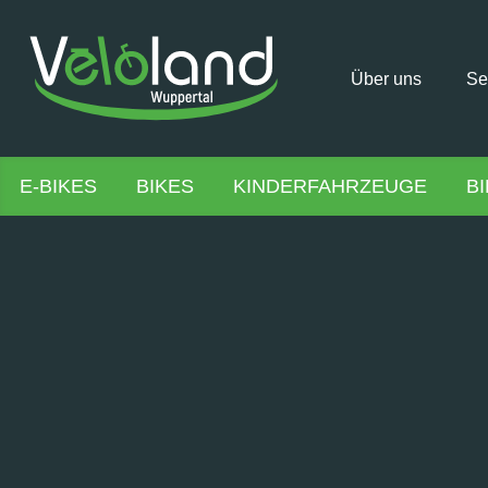
Über uns
Se
E-BIKES
BIKES
KINDERFAHRZEUGE
B