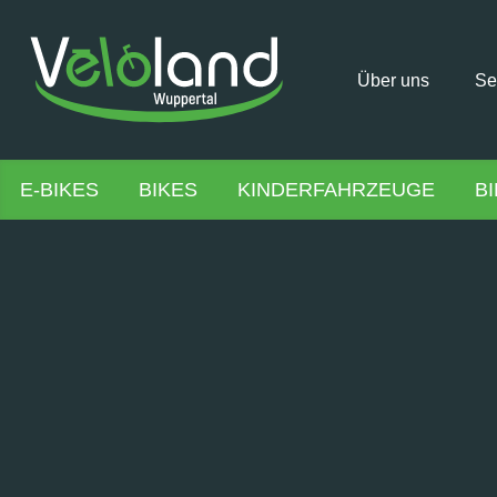
Über uns
Se
E-BIKES
BIKES
KINDERFAHRZEUGE
B