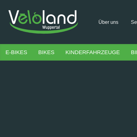
Über uns
Se
E-BIKES
BIKES
KINDERFAHRZEUGE
B