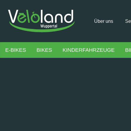
Über uns
Se
E-BIKES
BIKES
KINDERFAHRZEUGE
B