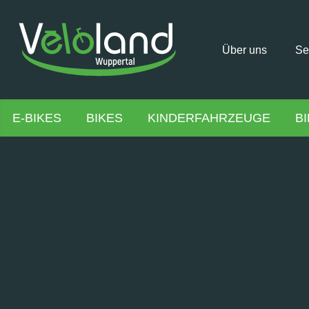
Über uns
Se
E-BIKES
BIKES
KINDERFAHRZEUGE
B