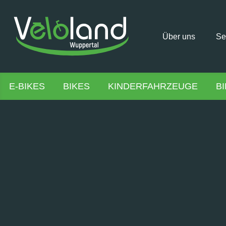
Über uns
Se
E-BIKES
BIKES
KINDERFAHRZEUGE
B