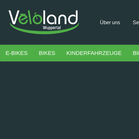
Über uns
Se
E-BIKES
BIKES
KINDERFAHRZEUGE
B