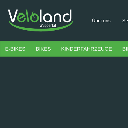
Über uns
Se
E-BIKES
BIKES
KINDERFAHRZEUGE
B