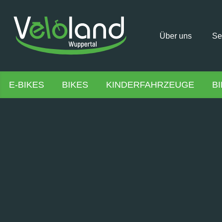
Über uns
Se
E-BIKES
BIKES
KINDERFAHRZEUGE
B