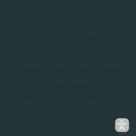
Probefahrt vor Ort
IMPRESSUM
|
DATENSCHUTZ
|
NUTZUNGSBEDINGUNGEN
|
INFORMATIONSPFLICHT
* Unverbindliche Preisempfehlung des Herstellers
Weitere Hinweise
Irrtümer, Tippfehler und technische Änderungen
vorbehalten. Farbabweichungen möglich. Stand: August
2023
© Veloland Wuppertal 2023