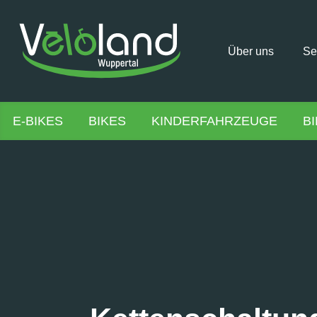
Über uns
Se
E-BIKES
BIKES
KINDERFAHRZEUGE
B